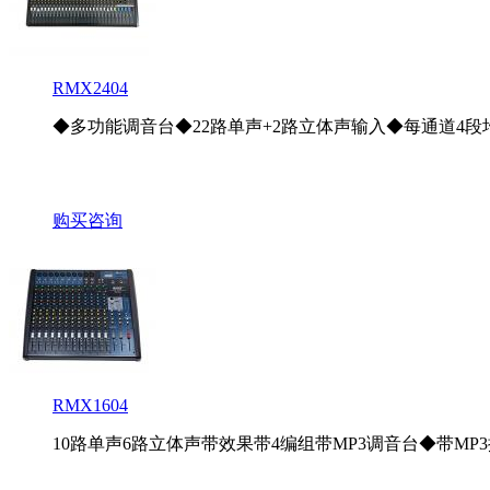
RMX2404
◆多功能调音台◆22路单声+2路立体声输入◆每通道4段均衡
购买咨询
RMX1604
10路单声6路立体声带效果带4编组带MP3调音台◆带MP3播