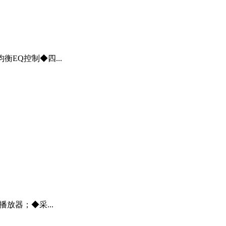
EQ控制◆四...
放器；◆采...