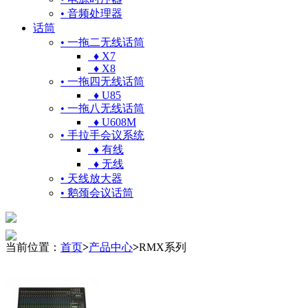
• 音频处理器
话筒
• 一拖二无线话筒
♦ X7
♦ X8
• 一拖四无线话筒
♦ U85
• 一拖八无线话筒
♦ U608M
• 手拉手会议系统
♦ 有线
♦ 无线
• 天线放大器
• 鹅颈会议话筒
当前位置：
首页
>
产品中心
>
RMX系列