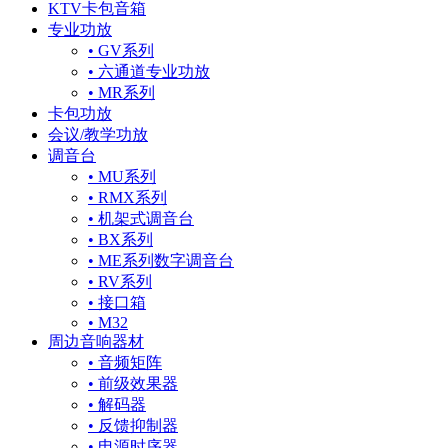
KTV卡包音箱
专业功放
• GV系列
• 六通道专业功放
• MR系列
卡包功放
会议/教学功放
调音台
• MU系列
• RMX系列
• 机架式调音台
• BX系列
• ME系列数字调音台
• RV系列
• 接口箱
• M32
周边音响器材
• 音频矩阵
• 前级效果器
• 解码器
• 反馈抑制器
• 电源时序器